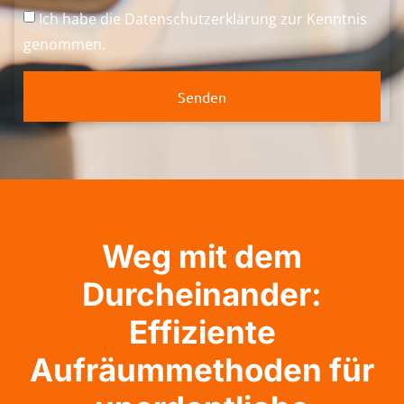
Ich habe die
Datenschutzerklärung
zur Kenntnis
genommen.
Senden
Weg mit dem
Durcheinander:
Effiziente
Aufräummethoden für