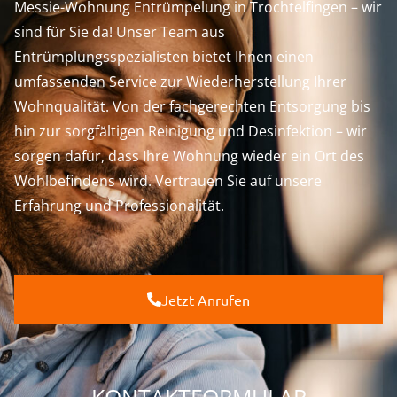
Messie-Wohnung Entrümpelung in Trochtelfingen – wir
sind für Sie da! Unser Team aus
Entrümplungsspezialisten bietet Ihnen einen
umfassenden Service zur Wiederherstellung Ihrer
Wohnqualität. Von der fachgerechten Entsorgung bis
hin zur sorgfältigen Reinigung und Desinfektion – wir
sorgen dafür, dass Ihre Wohnung wieder ein Ort des
Wohlbefindens wird. Vertrauen Sie auf unsere
Erfahrung und Professionalität.
Jetzt Anrufen