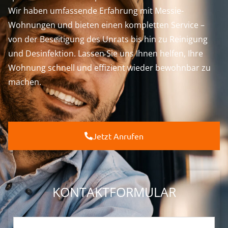
Wir haben umfassende Erfahrung mit Messie-
Wohnungen und bieten einen kompletten Service –
von der Beseitigung des Unrats bis hin zu Reinigung
und Desinfektion. Lassen Sie uns Ihnen helfen, Ihre
Wohnung schnell und effizient wieder bewohnbar zu
machen.
Jetzt Anrufen
KONTAKTFORMULAR