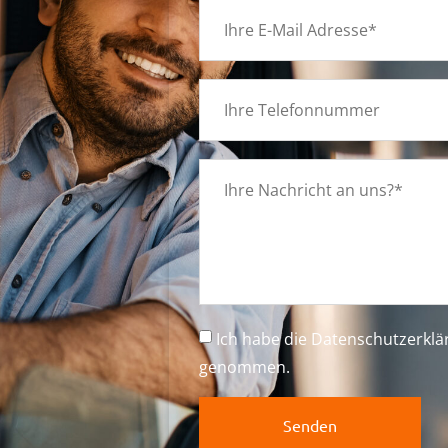
g
t
Ich habe die
Datenschutzerkl
genommen.
Senden