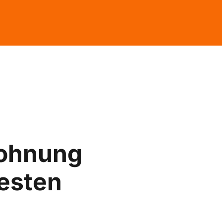
ohnung
esten