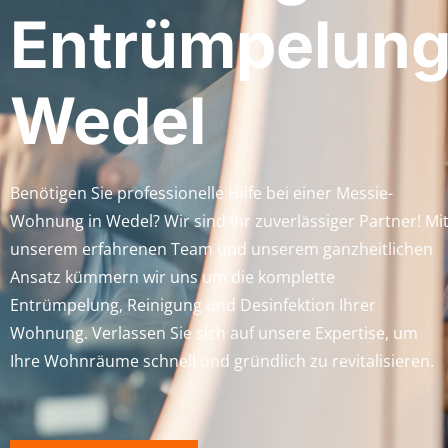
Entrümpelun
Wedel
Benötigen Sie professionelle Hilfe bei einer Messie-
Wohnung in Wedel? Wir sind Ihr zuverlässiger Partner! Mi
unserem erfahrenen Team und unserem ganzheitlichen
Ansatz kümmern wir uns um die komplette
Entrümpelung, Reinigung und Desinfektion Ihrer
Wohnung. Verlassen Sie sich auf unsere Expertise, um
Ihre Wohnräume schnell und gründlich zu revitalisieren.