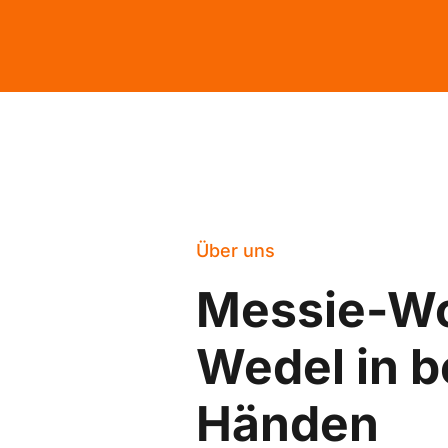
Über uns
Messie-W
Wedel in b
Händen