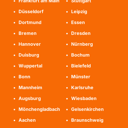
Frankfurt am Main
Stuttgart
Düsseldorf
Leipzig
Dortmund
Essen
Bremen
Dresden
Hannover
Nürnberg
Duisburg
Bochum
Wuppertal
Bielefeld
Bonn
Münster
Mannheim
Karlsruhe
Augsburg
Wiesbaden
Mönchengladbach
Gelsenkirchen
Aachen
Braunschweig