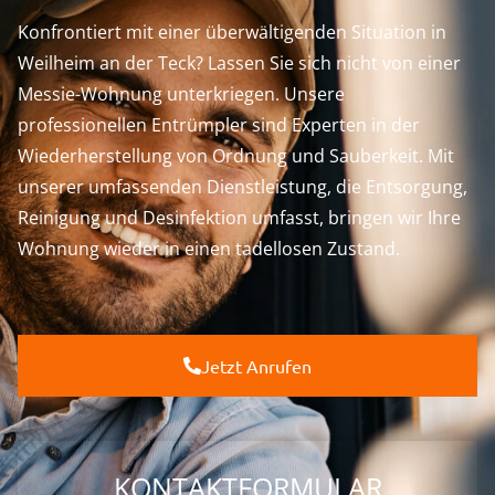
Konfrontiert mit einer überwältigenden Situation in
Weilheim an der Teck? Lassen Sie sich nicht von einer
Messie-Wohnung unterkriegen. Unsere
professionellen Entrümpler sind Experten in der
Wiederherstellung von Ordnung und Sauberkeit. Mit
unserer umfassenden Dienstleistung, die Entsorgung,
Reinigung und Desinfektion umfasst, bringen wir Ihre
Wohnung wieder in einen tadellosen Zustand.
Jetzt Anrufen
KONTAKTFORMULAR