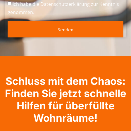
Ich habe die
Datenschutzerklärung
zur Kenntnis
genommen.
Senden
Schluss mit dem Chaos:
Finden Sie jetzt schnelle
Hilfen für überfüllte
Wohnräume!