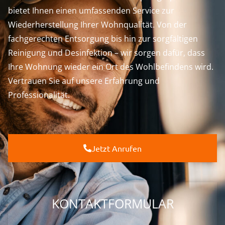
bietet Ihnen einen umfassenden Service zur
Wiederherstellung Ihrer Wohnqualität. Von der
fachgerechten Entsorgung bis hin zur sorgfältigen
Reinigung und Desinfektion – wir sorgen dafür, dass
Ihre Wohnung wieder ein Ort des Wohlbefindens wird.
Vertrauen Sie auf unsere Erfahrung und
Professionalität.
Jetzt Anrufen
KONTAKTFORMULAR