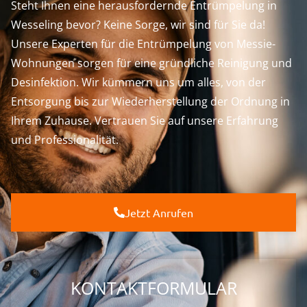
Steht Ihnen eine herausfordernde Entrümpelung in
Wesseling bevor? Keine Sorge, wir sind für Sie da!
Unsere Experten für die Entrümpelung von Messie-
Wohnungen sorgen für eine gründliche Reinigung und
Desinfektion. Wir kümmern uns um alles, von der
Entsorgung bis zur Wiederherstellung der Ordnung in
Ihrem Zuhause. Vertrauen Sie auf unsere Erfahrung
und Professionalität.
Jetzt Anrufen
KONTAKTFORMULAR