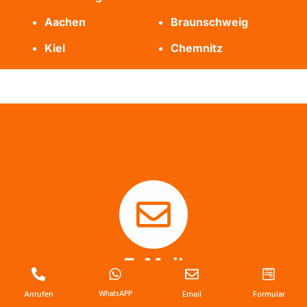
Aachen
Braunschweig
Kiel
Chemnitz
E-Mail
Anrufen
WhatsAPP
Email
Formular
info@messie-wohnung-profis.de