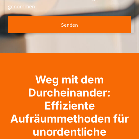
genommen.
Senden
Weg mit dem
Durcheinander:
Effiziente
Aufräummethoden für
unordentliche