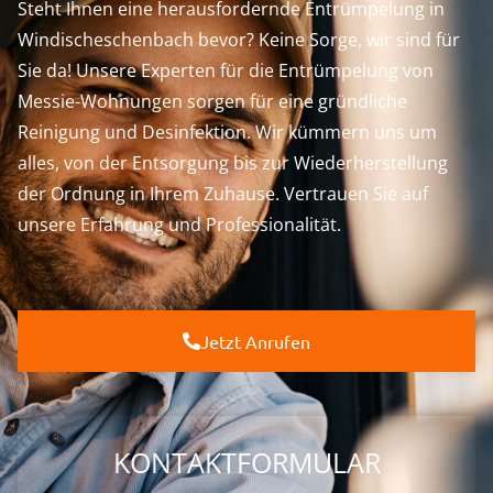
Steht Ihnen eine herausfordernde Entrümpelung in
Windischeschenbach bevor? Keine Sorge, wir sind für
Sie da! Unsere Experten für die Entrümpelung von
Messie-Wohnungen sorgen für eine gründliche
Reinigung und Desinfektion. Wir kümmern uns um
alles, von der Entsorgung bis zur Wiederherstellung
der Ordnung in Ihrem Zuhause. Vertrauen Sie auf
unsere Erfahrung und Professionalität.
Jetzt Anrufen
KONTAKTFORMULAR