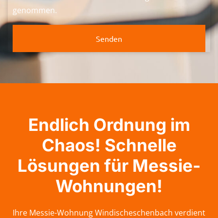
genommen.
Senden
Endlich Ordnung im
Chaos! Schnelle
Lösungen für Messie-
Wohnungen!
Ihre Messie-Wohnung Windischeschenbach verdient