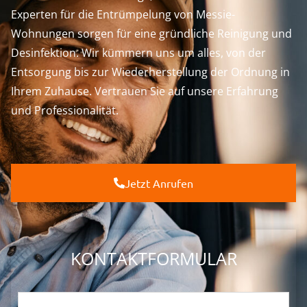
Experten für die Entrümpelung von Messie-
Wohnungen sorgen für eine gründliche Reinigung und
Desinfektion. Wir kümmern uns um alles, von der
Entsorgung bis zur Wiederherstellung der Ordnung in
Ihrem Zuhause. Vertrauen Sie auf unsere Erfahrung
und Professionalität.
Jetzt Anrufen
KONTAKTFORMULAR