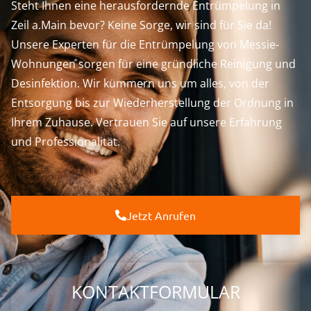
Steht Ihnen eine herausfordernde Entrümpelung in
Zeil a.Main bevor? Keine Sorge, wir sind für Sie da!
Unsere Experten für die Entrümpelung von Messie-
Wohnungen sorgen für eine gründliche Reinigung und
Desinfektion. Wir kümmern uns um alles, von der
Entsorgung bis zur Wiederherstellung der Ordnung in
Ihrem Zuhause. Vertrauen Sie auf unsere Erfahrung
und Professionalität.
Jetzt Anrufen
KONTAKTFORMULAR