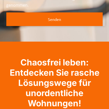
genommen.
Senden
Chaosfrei leben:
Entdecken Sie rasche
Lösungswege für
unordentliche
Wohnungen!