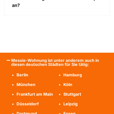
an?
Messie-Wohnung ist unter anderem auch in
diesen deutschen Städten für Sie tätig:
Berlin
Hamburg
München
Köln
Frankfurt am Main
Stuttgart
Düsseldorf
Leipzig
Dortmund
Essen