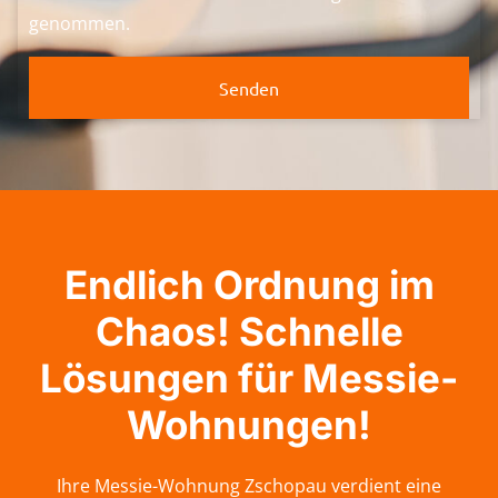
genommen.
Senden
Endlich Ordnung im
Chaos! Schnelle
Lösungen für Messie-
Wohnungen!
Ihre Messie-Wohnung Zschopau verdient eine