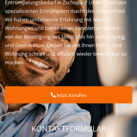
Entrümpelungsbedarf in Zschopau? Unser Team von
spezialisierten Entrümplern macht den Unterschied.
Wir haben umfassende Erfahrung mit Messie-
Wohnungen und bieten einen kompletten Service –
von der Beseitigung des Unrats bis hin zu Reinigung
und Desinfektion. Lassen Sie uns Ihnen helfen, Ihre
Wohnung schnell und effizient wieder bewohnbar zu
machen.
Jetzt Anrufen
KONTAKTFORMULAR